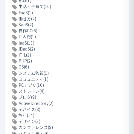
Box(1)
生活・子育て(10)
FaaS(1)
働き方(2)
SaaS(2)
自作PC(6)
IT入門(1)
IaaS(13)
IDaaS(2)
ITIL(1)
PHP(2)
OS(6)
システム監視(1)
コミュニティ(1)
PCアプリ(10)
ストレージ(4)
ブログ(9)
ActiveDirectory(2)
デバイス(8)
旅行(14)
デザイン(3)
カンファレンス(5)
セキュリティ(9)