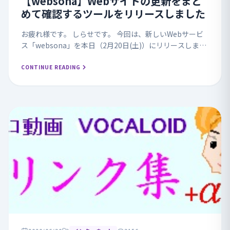
【websona】Webサイトの更新をまと
めて確認するツールをリリースしました
お疲れ様です。 しらせです。 今回は、新しいWebサービ
ス「websona」を本日（2月20日(土)）にリリースしまし
たので簡単に残していきたいと思います。 このツールを作
ろうと思ったのは年が明けて間もない...
CONTINUE READING