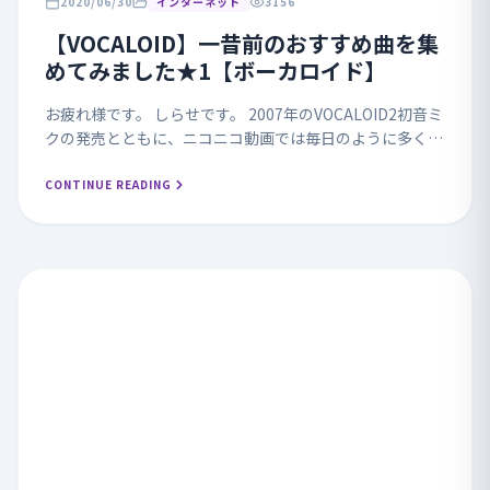
2020/06/30
インターネット
3156
【VOCALOID】一昔前のおすすめ曲を集
めてみました★1【ボーカロイド】
お疲れ様です。 しらせです。 2007年のVOCALOID2初音ミ
クの発売とともに、ニコニコ動画では毎日のように多くの
曲が公開されていました。 その中でも特に私が好きで今
でもよく聴いているおすすめ曲を集めてみま...
CONTINUE READING