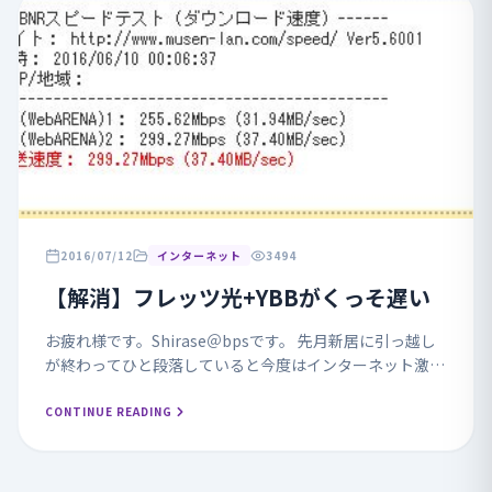
2016/07/12
インターネット
3494
【解消】フレッツ光+YBBがくっそ遅い
お疲れ様です。Shirase＠bpsです。 先月新居に引っ越し
が終わってひと段落していると今度はインターネット激遅
事件に巻き込まれてしまいました。 詳しくはこち
ら。。。 【激遅】フレッツ光+YBBがくっ...
CONTINUE READING