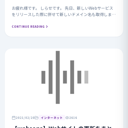
お疲れ様です。 しらせです。 先日、新しいWebサービス
をリリースした際に併せて新しいドメイン名も取得しまし
た。 昔からお世話になっているValue Domainで取得した
のですが、久々に罠に引っかかってし...
CONTINUE READING
2021/02/20
インターネット
2616