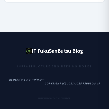
IT FukuSanButsu Blog
INFRASTRUCTURE ENGINEERING NOTES
BLOG
|
プライバシーポリシー
COPYRIGHT (C) 2011-2025 FSBBLOG.JP
HANDMADE WITH IT KNOWLEDGE.