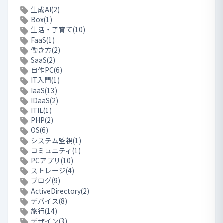
生成AI(2)
Box(1)
生活・子育て(10)
FaaS(1)
働き方(2)
SaaS(2)
自作PC(6)
IT入門(1)
IaaS(13)
IDaaS(2)
ITIL(1)
PHP(2)
OS(6)
システム監視(1)
コミュニティ(1)
PCアプリ(10)
ストレージ(4)
ブログ(9)
ActiveDirectory(2)
デバイス(8)
旅行(14)
デザイン(3)