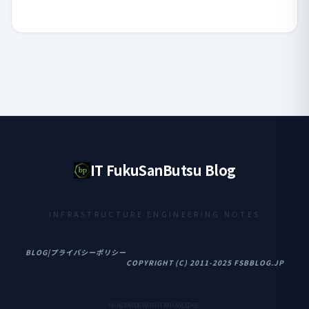
IT FukuSanButsu Blog
INFRASTRUCTURE ENGINEERING NOTES
BLOG
|
プライバシーポリシー
COPYRIGHT (C) 2011-2025 FSBBLOG.JP
HANDMADE WITH IT KNOWLEDGE.