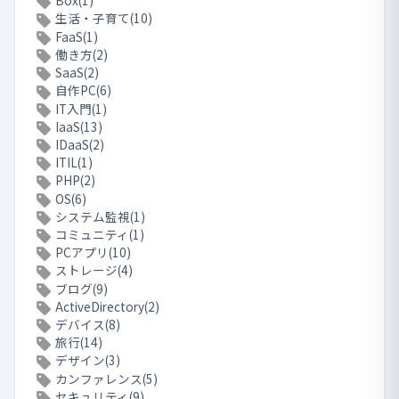
Box(1)
生活・子育て(10)
FaaS(1)
働き方(2)
SaaS(2)
自作PC(6)
IT入門(1)
IaaS(13)
IDaaS(2)
ITIL(1)
PHP(2)
OS(6)
システム監視(1)
コミュニティ(1)
PCアプリ(10)
ストレージ(4)
ブログ(9)
ActiveDirectory(2)
デバイス(8)
旅行(14)
デザイン(3)
カンファレンス(5)
セキュリティ(9)