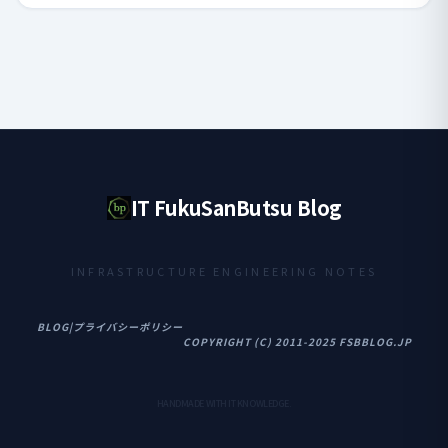
IT FukuSanButsu Blog
INFRASTRUCTURE ENGINEERING NOTES
BLOG
|
プライバシーポリシー
COPYRIGHT (C) 2011-2025 FSBBLOG.JP
HANDMADE WITH IT KNOWLEDGE.