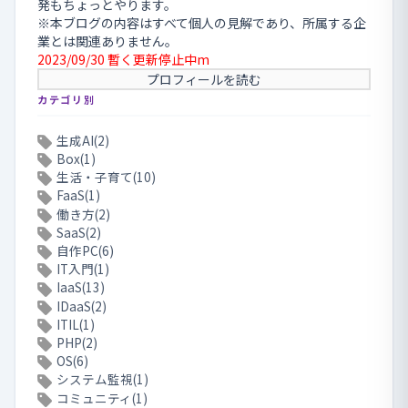
発もちょっとやります。
※本ブログの内容はすべて個人の見解であり、所属する企
業とは関連ありません。
2023/09/30 暫く更新停止中m
プロフィールを読む
カテゴリ別
生成AI(2)
Box(1)
生活・子育て(10)
FaaS(1)
働き方(2)
SaaS(2)
自作PC(6)
IT入門(1)
IaaS(13)
IDaaS(2)
ITIL(1)
PHP(2)
OS(6)
システム監視(1)
コミュニティ(1)