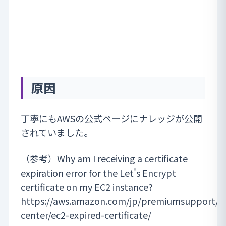
原因
丁寧にもAWSの公式ページにナレッジが公開
されていました。
（参考）Why am I receiving a certificate
expiration error for the Let's Encrypt
certificate on my EC2 instance?
https://aws.amazon.com/jp/premiumsupport/k
center/ec2-expired-certificate/