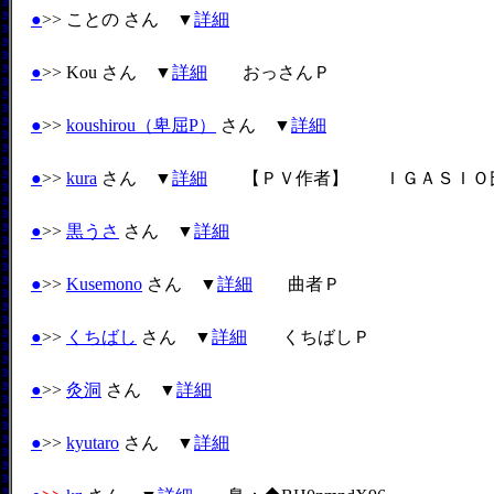
●
>> ことの さん ▼
詳細
●
>> Kou さん ▼
詳細
おっさんＰ
●
>>
koushirou（卑屈P）
さん ▼
詳細
●
>>
kura
さん ▼
詳細
【ＰＶ作者】 ＩＧＡＳＩＯ
●
>>
黒うさ
さん ▼
詳細
●
>>
Kusemono
さん ▼
詳細
曲者Ｐ
●
>>
くちばし
さん ▼
詳細
くちばしＰ
●
>>
灸洞
さん ▼
詳細
●
>>
kyutaro
さん ▼
詳細