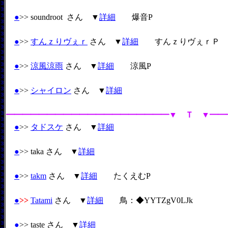
●
>> soundroot さん ▼
詳細
爆音P
●
>>
すんｚりヴぇｒ
さん ▼
詳細
すんｚりヴぇｒＰ
●
>>
涼風涼雨
さん ▼
詳細
涼風P
●
>>
シャイロン
さん ▼
詳細
━━━━━━━━━━━━━━━━━━━━▼ Ｔ ▼━━
●
>>
タドスケ
さん ▼
詳細
●
>> taka さん ▼
詳細
●
>>
takm
さん ▼
詳細
たくえむP
●
>>
Tatami
さん ▼
詳細
鳥：
◆YYTZgV0LJk
●
>> taste さん ▼
詳細