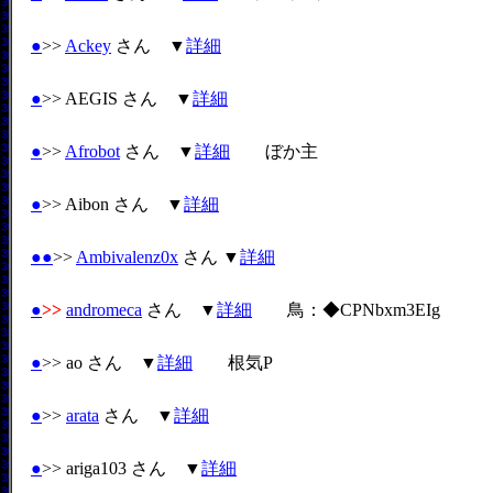
●
>>
Ackey
さん ▼
詳細
●
>> AEGIS さん ▼
詳細
●
>>
Afrobot
さん ▼
詳細
ぼか主
●
>> Aibon さん ▼
詳細
●
●
>>
Ambivalenz0x
さん ▼
詳細
●
>>
andromeca
さん ▼
詳細
鳥：◆CPNbxm3EIg
●
>> ao さん ▼
詳細
根気P
●
>>
arata
さん ▼
詳細
●
>> ariga103 さん ▼
詳細