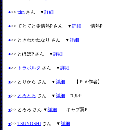
●
>>
tdrn
さん ▼
詳細
●
>> てとてと＠情熱P さん ▼
詳細
情熱P
●
>> ときわかねなり さん ▼
詳細
●
>> とほほP さん ▼
詳細
●
>>
トラボルタ
さん ▼
詳細
●
>> とりから さん ▼
詳細
【ＰＶ作者】
●
>>
とろとろ
さん ▼
詳細
ユルP
●
>> とろろ さん ▼
詳細
キャプ翼P
●
>>
TSUYOSHI
さん ▼
詳細