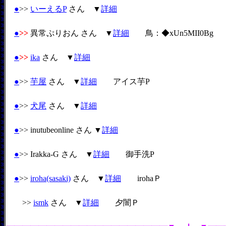
●
>>
いーえるP
さん ▼
詳細
●
>>
異常ぷりおん さん ▼
詳細
鳥：◆xUn5MII0Bg
●
>>
ika
さん ▼
詳細
●
>>
芋屋
さん ▼
詳細
アイス芋P
●
>>
犬尾
さん ▼
詳細
●
>> inutubeonline さん ▼
詳細
●
>> Irakka-G さん ▼
詳細
御手洗P
●
>>
iroha(sasaki)
さん ▼
詳細
irohaＰ
>>
ismk
さん ▼
詳細
夕闇Ｐ