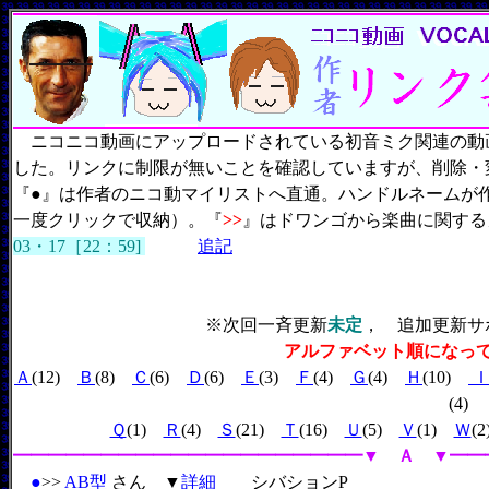
ニコニコ動画にアップロードされている初音ミク関連の動
した。リンクに制限が無いことを確認していますが、削除・
『●』は作者のニコ動マイリストへ直通。ハンドルネームが
一度クリックで収納）。『
>>
』はドワンゴから楽曲に関する
03・17［22：59]
追記
※次回一斉更新
未定
， 追加更新サ
アルファベット順になっ
Ａ
(12)
Ｂ
(8)
Ｃ
(6)
Ｄ
(6)
Ｅ
(3)
Ｆ
(4)
Ｇ
(4)
Ｈ
(10)
(4)
Ｑ
(1)
Ｒ
(4)
Ｓ
(21)
Ｔ
(16)
Ｕ
(5)
Ｖ
(1)
Ｗ
(
━━━━━━━━━━━━━━━━━━━━▼ Ａ ▼━━
●
>>
AB型
さん ▼
詳細
シバションP