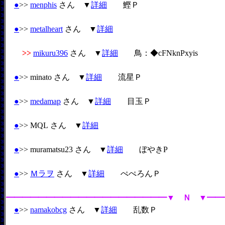
●
>>
menphis
さん ▼
詳細
鰹Ｐ
●
>>
metalheart
さん ▼
詳細
>>
mikuru396
さん ▼
詳細
鳥：◆cFNknPxyis
●
>> minato さん ▼
詳細
流星Ｐ
●
>>
medamap
さん ▼
詳細
目玉Ｐ
●
>> MQL さん ▼
詳細
●
>> muramatsu23 さん ▼
詳細
ぼやきP
●
>>
Ｍラヲ
さん ▼
詳細
ぺぺろんＰ
━━━━━━━━━━━━━━━━━━━━▼ Ｎ ▼━━
●
>>
namakobcg
さん ▼
詳細
乱数Ｐ